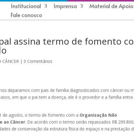
Institucional
Imprensa
Material de Apoio
Fale conosco
pal assina termo de fomento c
do
O CÂNCER
|
0 Comentários
es nos deparamos com pais de família diagnosticados com câncer ou 
sos, em que o pai tem a doença, ele é o provedor e a família entr
, 31 de agosto, o termo de fomento com a
O
rganização Não
e ao Câncer
. De acordo com o termo serão repassados R$ 299.800
ades de conservação da estrutura física do espaço e na prestação 