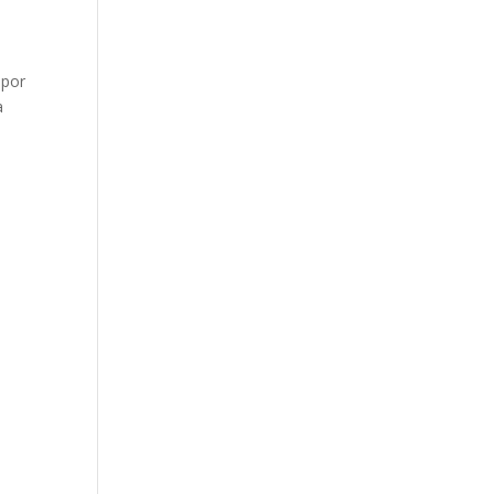
 por
a