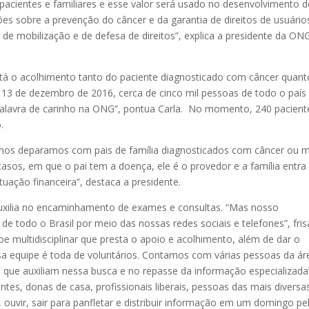
acientes e familiares e esse valor será usado no desenvolvimento d
es sobre a prevenção do câncer e da garantia de direitos de usuário
 de mobilização e de defesa de direitos”, explica a presidente da ON
tá o acolhimento tanto do paciente diagnosticado com câncer quant
m 13 de dezembro de 2016, cerca de cinco mil pessoas de todo o país 
alavra de carinho na ONG”, pontua Carla. No momento, 240 pacient
.
es nos deparamos com pais de família diagnosticados com câncer ou 
sos, em que o pai tem a doença, ele é o provedor e a família entr
uação financeira”, destaca a presidente.
 auxilia no encaminhamento de exames e consultas. “Mas nosso
e todo o Brasil por meio das nossas redes sociais e telefones”, fris
 multidisciplinar que presta o apoio e acolhimento, além de dar o
a equipe é toda de voluntários. Contamos com várias pessoas da ár
 que auxiliam nessa busca e no repasse da informação especializada
es, donas de casa, profissionais liberais, pessoas das mais diversa
 ouvir, sair para panfletar e distribuir informação em um domingo pe