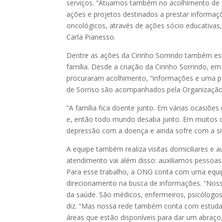
serviços. “Atuamos também no acolhimento de p
ações e projetos destinados a prestar informaçõ
oncológicos, através de ações sócio educativas,
Carla Pianesso.
Dentre as ações da Cirinho Sorrindo também es
família. Desde a criação da Cirinho Sorrindo, e
procuraram acolhimento, “informações e uma p
de Sorriso são acompanhados pela Organização
“A família fica doente junto. Em várias ocasiõ
e, então todo mundo desaba junto. Em muitos ca
depressão com a doença e ainda sofre com a sit
A equipe também realiza visitas domiciliares e
atendimento vai além disso: auxiliamos pessoas d
Para esse trabalho, a ONG conta com uma equipe
direcionamento na busca de informações. “Noss
da saúde. São médicos, enfermeiros, psicólogos
diz. “Mas nossa rede também conta com estudant
áreas que estão disponíveis para dar um abraço,