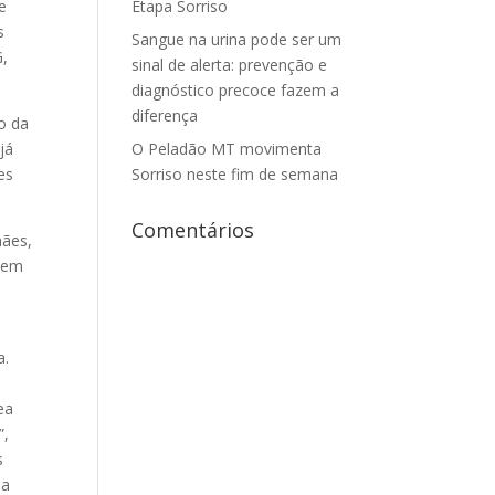
e
Etapa Sorriso
s
Sangue na urina pode ser um
G,
sinal de alerta: prevenção e
diagnóstico precoce fazem a
diferença
o da
já
O Peladão MT movimenta
es
Sorriso neste fim de semana
Comentários
mães,
a em
a.
ea
”,
s
la