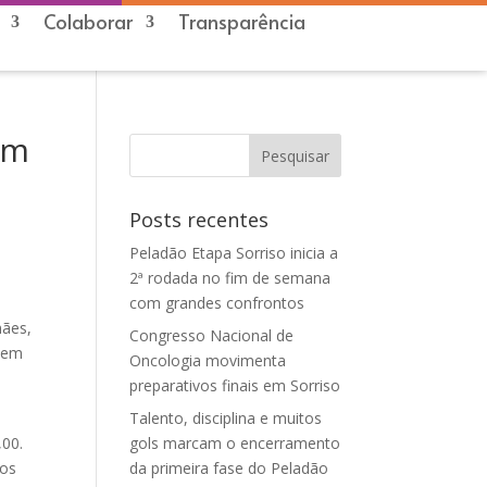
Colaborar
Transparência
om
Posts recentes
Peladão Etapa Sorriso inicia a
2ª rodada no fim de semana
com grandes confrontos
mães,
Congresso Nacional de
a em
Oncologia movimenta
preparativos finais em Sorriso
Talento, disciplina e muitos
,00.
gols marcam o encerramento
dos
da primeira fase do Peladão