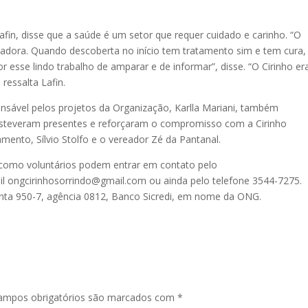
Lafin, disse que a saúde é um setor que requer cuidado e carinho. “O
tadora. Quando descoberta no início tem tratamento sim e tem cura,
or esse lindo trabalho de amparar e de informar”, disse. “O Cirinho er
ressalta Lafin.
onsável pelos projetos da Organização, Karlla Mariani, também
teveram presentes e reforçaram o compromisso com a Cirinho
mento, Sílvio Stolfo e o vereador Zé da Pantanal.
como voluntários podem entrar em contato pelo
ail ongcirinhosorrindo@gmail.com ou ainda pelo telefone 3544-7275.
onta 950-7, agência 0812, Banco Sicredi, em nome da ONG.
ampos obrigatórios são marcados com
*