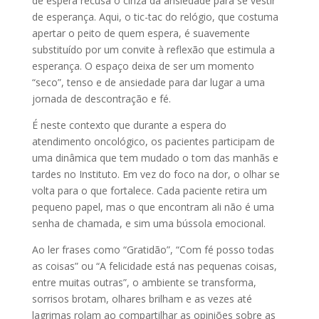
de espera recusa o cinza da ansiedade para se vestir
de esperança. Aqui, o tic-tac do relógio, que costuma
apertar o peito de quem espera, é suavemente
substituído por um convite à reflexão que estimula a
esperança. O espaço deixa de ser um momento
“seco”, tenso e de ansiedade para dar lugar a uma
jornada de descontração e fé.
É neste contexto que durante a espera do
atendimento oncológico, os pacientes participam de
uma dinâmica que tem mudado o tom das manhãs e
tardes no Instituto. Em vez do foco na dor, o olhar se
volta para o que fortalece. Cada paciente retira um
pequeno papel, mas o que encontram ali não é uma
senha de chamada, e sim uma bússola emocional.
Ao ler frases como “Gratidão”, “Com fé posso todas
as coisas” ou “A felicidade está nas pequenas coisas,
entre muitas outras”, o ambiente se transforma,
sorrisos brotam, olhares brilham e as vezes até
lagrimas rolam ao compartilhar as opiniões sobre as